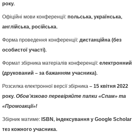
року
.
право
і
Офіційні мови конференції:
польська, українська,
процес,
англійська, російська
.
фінансове
Форма проведення конференції:
дистанційна (без
право,
особистої участі)
.
інформаційне
право.
Формат збірника матеріалів конференції:
електронний
(друкований – за бажанням учасника).
9.
Кримінальне
Розсилка електронної версії збірника
–
15 квітня 2022
право
року
.
Обов’язково перевіряйте папки «Спам» та
та
«Промоакції»!
кримінологія,
Збірник матиме:
ISBN,
індексування у
Google Scholar
кримінально-
тез кожного учасника.
виконавче