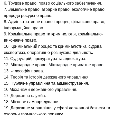
Конституційне
6. Трудове право, право соціального забезпечення
.
право.
7. Земельне право, аграрне право, екологічне право,
природо ресурсне право.
4.
8. Адміністративне право і процес, фінансове право,
Муніципальне
інформаційне право.
право.
9. Кримінальне право та кримінологія, кримінально-
виконавче право.
5.
10. Кримінальний процес та криміналістика, судова
Господарське
експертиза, оперативно-розшукова діяльність.
право,
11. Судоустрій, прокуратура та адвокатура.
12. Міжнародне право.
Міжнародне приватне право.
господарсько-
13. Філософія права.
процесуальне
14. Теорія та історія державного управління
.
право.
15. Публічне управління та адміністрування.
16.Механізми державного управління.
6.
17. Державна служба.
Трудове
18. Місцеве самоврядування.
право,
19. Державне управління у сфері державної безпеки та
охорони громадського порядку.