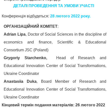
право
ДЕТАЛІ ПРОВЕДЕННЯ ТА УМОВИ УЧАСТІ
соціального
забезпечення
.
Конференція відбудеться:
28 лютого
2022 року
.
7.
ОРГАНІЗАЦІЙНИЙ КОМІТЕТ
:
Земельне
Adrian Lipa
, Doctor of Social Sciences in the discipline of
право,
economics and finance, Scientific & Educational
аграрне
Consortium JSC (Poland)
право,
Grygoriy Starchenko,
Head of Research and
екологічне
Educational Innovation Center of Social Transformations,
право,
Ukraine Coordinator
природо
Anastasiia Duka
, Board Member of Research and
ресурсне
Educational Innovation Center of Social Transformations,
право.
Ukraine Coordinator
8.
Кінцевий термін подання матеріалів:
26 лютого 2022
Адміністративне