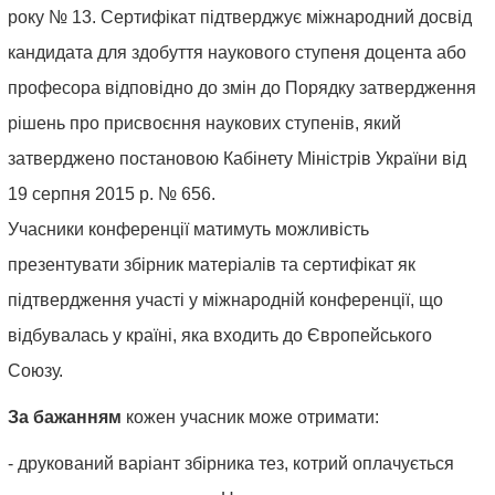
року № 13. Сертифікат підтверджує міжнародний досвід
державного
кандидата для здобуття наукового ступеня доцента або
управління
.
професора відповідно до змін до Порядку затвердження
15.
рішень про присвоєння наукових ступенів, який
Публічне
затверджено постановою Кабінету Міністрів України від
управління
19 серпня 2015 р. № 656.
та
Учасники конференції матимуть можливість
адміністрування.
презентувати збірник матеріалів та сертифікат як
16.
підтвердження участі у міжнародній конференції, що
Механізми
відбувалась у країні, яка входить до Європейського
державного
Союзу.
управління.
За бажанням
кожен учасник може отримати:
17.
Державна
- друкований варіант збірника тез, котрий оплачується
служба.