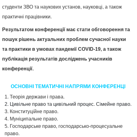
1.
студенти ЗВО та наукових установ, науковці, а також
Теорія
практичні працівники.
держави
і
Результатом конференції має стати обговорення та
права.
пошук рішень актуальних проблем сучасної науки
та практики в умовах пандемії COVID-19, а також
2.
публікація результатів досліджень учасників
Цивільне
конференції
.
право
та
ОСНОВНІ ТЕМАТИЧНІ НАПРЯМИ КОНФЕРЕНЦІ
цивільний
процес
.
1. Теорія держави і права.
2. Цивільне право та цивільний процес
.
Сімейне право.
Сімейне
3. Конституційне право.
право.
4. Муніципальне право.
5. Господарське право, господарсько-процесуальне
3.
право.