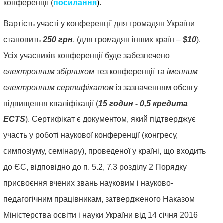
конференції
(
посилання
)
.
адвокатура.
Вартість участі у конференції для громадян України
12.
становить
250 грн
. (для громадян інших країн –
$10
).
Міжнародне
Усіх учасників конференції буде забезпечено
право.
електронним збірником
тез конференції та
іменним
Міжнародне
електронним сертифікатом
із зазначенням обсягу
приватне
підвищення кваліфікації (
15 годин - 0,5 кредита
право.
ECTS
). Сертифікат є документом, який підтверджує
13.
участь у роботі наукової конференції (конгресу,
Філософія
симпозіуму, семінару), проведеної у країні, що входить
права.
до ЄС, відповідно до п. 5.2, 7.3 розділу 2 Порядку
14.
присвоєння вчених звань науковим і науково-
Теорія
педагогічним працівникам, затвердженого Наказом
та
Міністерства освіти і науки України від 14 січня 2016
історія