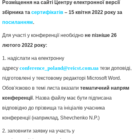
право.
Розміщення на сайті Центру електронної версії
10.
збірника та
сертифікатів
–
15 квітня 2022 року за
Кримінальний
посиланням
.
процес
Для участі у конференції необхідно
не пізніше 26
та
лютого 2022 року:
криміналістика,
1. надіслати на електронну
судова
експертиза,
conference_poland@reicst.com.ua
адресу
тези доповіді,
оперативно-
підготовлені у текстовому редакторі Microsoft Word.
розшукова
Обов'язково в темі листа вказати
тематичний напрям
діяльність.
конференції
. Назва файлу має бути підписана
відповідно до прізвища та ініціалів учасника
11.
Судоустрій,
конференції (наприклад,
Shevch
enko
N
.P.
)
прокуратура
2. заповнити заявку на участь у
та