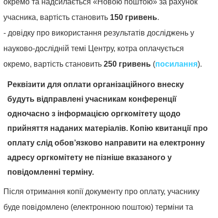
окремо та надсилається «Новою поштою» за рахунок
18.
учасника, вартість становить
150 гривень
.
Місцеве
- довідку про використання результатів досліджень у
самоврядування.
науково-дослідній темі Центру, котра оплачується
19.
окремо, вартість становить
250 гривень
(
посилання
).
Державне
Реквізити для оплати організаційного внеску
управління
будуть відправлені учасникам конференції
у
одночасно з інформацією оргкомітету щодо
сфері
прийняття наданих матеріалів. Копію квитанції про
державної
оплату слід обов’язково направити на електронну
безпеки
адресу оргкомітету не пізніше вказаного у
та
повідомленні терміну.
охорони
Після отримання копії документу про оплату, учаснику
громадського
буде повідомлено (електронною поштою) терміни та
порядку.